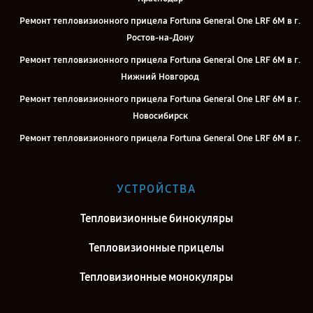
Ремонт тепловизионного прицела Fortuna General One LRF 6M в г.
Ростов-на-Дону
Ремонт тепловизионного прицела Fortuna General One LRF 6M в г.
Нижний Новгород
Ремонт тепловизионного прицела Fortuna General One LRF 6M в г.
Новосибирск
Ремонт тепловизионного прицела Fortuna General One LRF 6M в г.
Челябинск
Ремонт тепловизионного прицела Fortuna General One LRF 6M в г.
УСТРОЙСТВА
Екатеринбург
Ремонт тепловизионного прицела Fortuna General One LRF 6M в г.
Тепловизионные бинокуляры
Воронеж
Тепловизионные прицелы
Ремонт тепловизионного прицела Fortuna General One LRF 6M в г.
Саратов
Тепловизионные монокуляры
Ремонт тепловизионного прицела Fortuna General One LRF 6M в г.
Самара