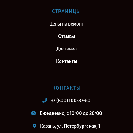
Ремонт тепловизионного прицела Fortuna General One LRF 6M в г.
СТРАНИЦЫ
Киров
Цены на ремонт
Ремонт тепловизионного прицела Fortuna General One LRF 6M в г.
Москва
Отзывы
Ремонт тепловизионного прицела Fortuna General One LRF 6M в г.
Доставка
Санкт-Петербург
Контакты
КОНТАКТЫ
+7 (800) 100-87-60
Ежедневно, с 10:00 до 20:00
Казань, ул. Петербургская, 1