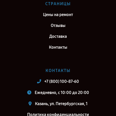
Ремонт тепловизионного прицела Fortuna General 19M6 в г. Киров
СТРАНИЦЫ
Ремонт тепловизионного прицела Fortuna General 19M6 в г.
Цены на ремонт
Москва
Ремонт тепловизионного прицела Fortuna General 19M6 в г. Санкт-
Отзывы
Петербург
Доставка
Контакты
КОНТАКТЫ
+7 (800) 100-87-60
Ежедневно, с 10:00 до 20:00
Казань, ул. Петербургская, 1
Политика конфиденциальности