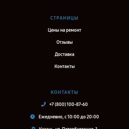
25S3 в г. Самара
Ремонт тепловизионного бинокуляра Fortuna General Binocular
СТРАНИЦЫ
25S3 в г. Киров
Цены на ремонт
Ремонт тепловизионного бинокуляра Fortuna General Binocular
25S3 в г. Москва
Отзывы
Ремонт тепловизионного бинокуляра Fortuna General Binocular
Доставка
25S3 в г. Санкт-Петербург
Контакты
КОНТАКТЫ
+7 (800) 100-87-60
Ежедневно, с 10:00 до 20:00