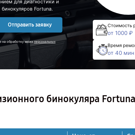
нием для диагностики и
бинокуляров Fortuna.
Отправить заявку
Стоимость 
от 1000 ₽
е на обработку моих
персональных
Время ремо
от 40 мин
изионного бинокуляра Fortun