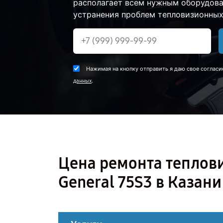
располагает всем нужным оборудова
устранения проблем тепловизионных 
Нажимая на кнопку отправить я даю свое согласи
.
данных
Цена ремонта теплов
General 75S3 в Казани