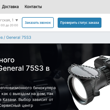
Доставка
Контакты
гская, 1
▼
Проверить статус заказа
Заказать звонок
:00 до 20:00
/
General 75S3
ов
ного
General 75S3 в
епловизионного бинокуляра
 как с выездом на дом, так
в Казани. Выбор зависит от
 Сервисный центр