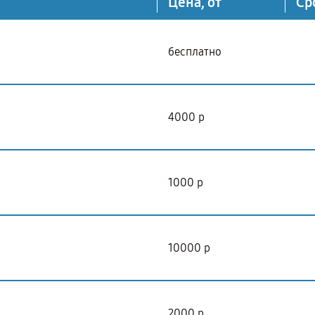
Цена, от
Ср
бесплатно
4000 р
1000 р
10000 р
2000 р