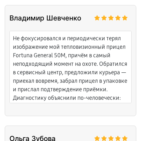
Владимир Шевченко
Не фокусировался и периодически терял
изображение мой тепловизионный прицел
Fortuna General 50M, причём в самый
неподходящий момент на охоте. Обратился
в сервисный центр, предложили курьера —
приехал вовремя, забрал прицел в упаковке
и прислал подтверждение приёмки.
Диагностику объяснили по-человечески:
где был контакт, что с питанием и почему
это проявлялось на холоде. Всё согласовали
по стоимости и срокам заранее. Честный и
понятный подход. Теперь всё работает
Ольга Зубова
идеально, картинка стабильная, фокус