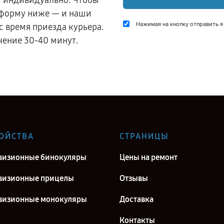
и индивидуально. Чтобы
 форму ниже — и наши
Нажимая на кнопку отправить я
с время приезда курьера.
чение 30-40 минут.
ОЙСТВА
СТРАНИЦЫ
визионные бинокуляры
Цены на ремонт
визионные прицелы
Отзывы
визионные монокуляры
Доставка
Контакты